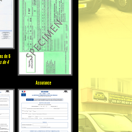
ns de 6
us de 4
Assurance