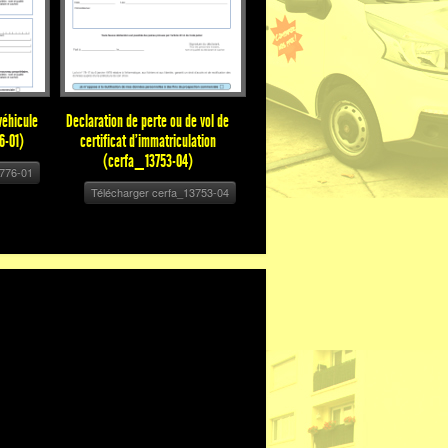
véhicule
Declaration de perte ou de vol de
6-01)
certificat d'immatriculation
(cerfa_13753-04)
5776-01
Télécharger cerfa_13753-04