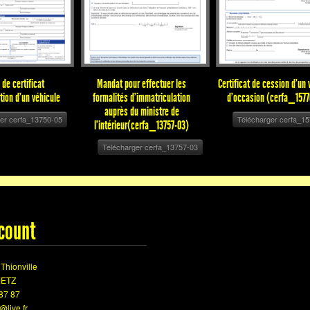
de certificat
Mandat pour effectuer les
Certificat de cession d'un 
tion d'un véhicule
formalités d'immatriculation
d'occasion (cerfa_1577
auprès du ministre de
ger cerfa_13750-05
Télécharger cerfa_1
l'intérieur(cerfa_13757-03)
Télécharger cerfa_13757-03
count
Thionville
METZ
87 87
@live.fr