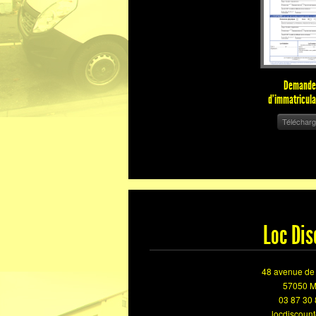
Demande 
d'immatricula
Téléchar
Loc Dis
48 avenue de 
57050 
03 87 30 
locdiscount