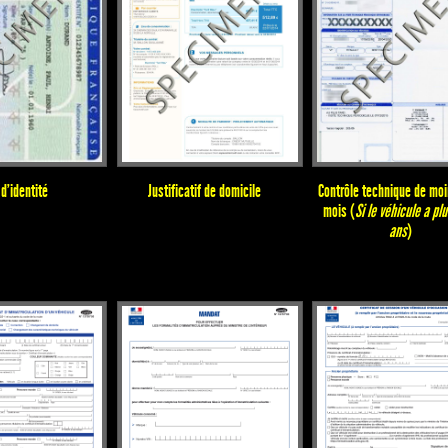
d'identité
Justificatif de domicile
Contrôle technique de moi
mois (
Si le véhicule a pl
ans
)