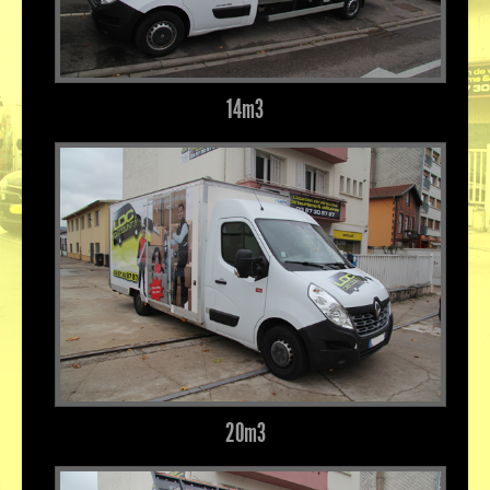
14m³
20m³